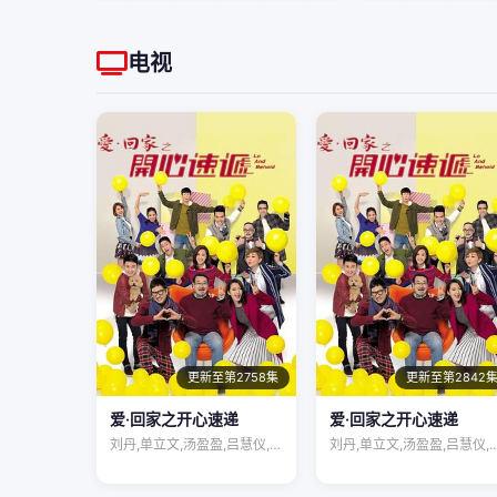
电视
更新至第2758集
更新至第2842
爱·回家之开心速递
爱·回家之开心速递
刘丹,单立文,汤盈盈,吕慧仪,罗乐林,马…
刘丹,单立文,汤盈盈,吕慧仪