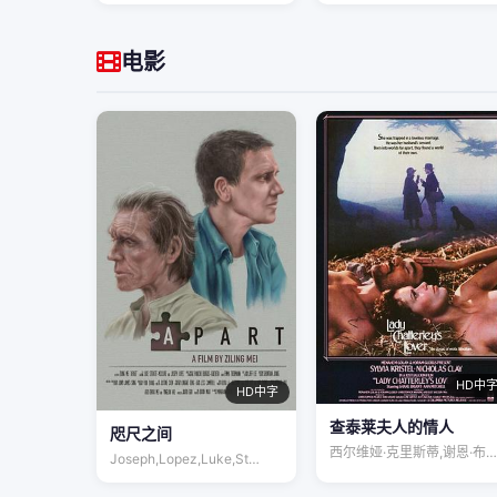
电影
HD中
HD中字
查泰莱夫人的情人
咫尺之间
西尔维娅·克里斯蒂,谢恩·布赖恩特,尼古…
Joseph,Lopez,Luke,St…