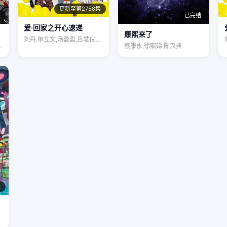
更新至第2758集
集
已完结
爱·回家之开心速递
康熙来了
刘丹,单立文,汤盈盈,吕慧仪,罗乐林,马…
赵爽,聂曦映…
蔡康永,徐熙娣,陈汉典
集