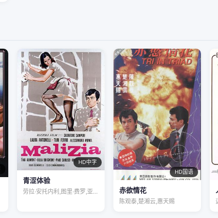
HD中字
字
HD国语
青涩体验
赤欲情花
劳拉·安托内利,图里·费罗,亚历桑德罗·…
陈观泰,楚湘云,惠天赐