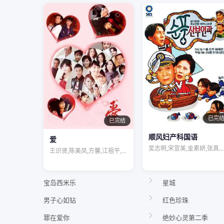
已完
已完结
顺风妇产科国语
爱
吴志明,宋宣美,金素妍,张真英,宋慧乔,…
王识贤,陈美凤,方馨,江祖平,倪齐民,刘…
宝岛西米乐
星城
男子心如钻
红色珍珠
罪在爱你
绝妙心灵第二季