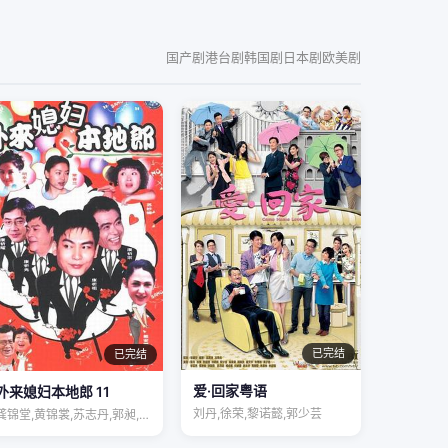
国产剧
港台剧
韩国剧
日本剧
欧美剧
已完结
已完结
爱·回家粤语
外来媳妇本地郎 11
刘丹,徐荣,黎诺懿,郭少芸
龚锦堂,黄锦裳,苏志丹,郭昶,彭新智,徐…