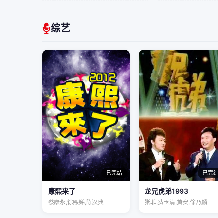
综艺
已完结
已完
康熙来了
龙兄虎弟1993
蔡康永,徐熙娣,陈汉典
张菲,费玉清,黄安,徐乃麟