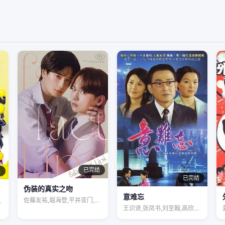
已完结
集
已完结
伪装的真实之吻
意难忘
佐藤友祐,堀海登,平井亚门,島津見,财津…
,罗乐林,马…
王识贤,张凤书,刘至翰,高欣欣,李兴文,…