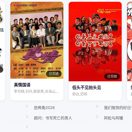
结
已完结
已完结
真情国语
低头不见抬头见
李司棋,刘丹,薛家燕,关海山,蒋志光,苏…
郭达,范明
恐怖角2026
我们愉快的好日
顾问：书写死亡的男人
阿松与阿暖