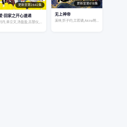
更新至第618集
更新至第2842集
无上神帝
爱·回家之开心速递
溪林,忻子约,兰若镝,Akira明,陆敏…
刘丹,单立文,汤盈盈,吕慧仪,罗乐林,马…