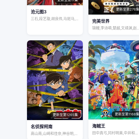
更新至第17集
更新至第276
沧元图3
三石,段艺璇,胡良伟,马斑马,姜广涛,袁…
完美世界
锦鲤,李诗萌,楚越,文靖渊,
更新至第1168
更新至第1265集
海贼王
名侦探柯南
田中真弓,冈村明美,中井和哉,山口胜平,…
高山南,山崎和佳奈,神谷明,小山力也,林…