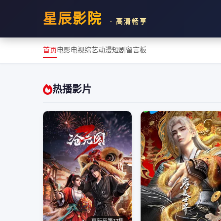
星辰影院
· 高清畅享
首页
电影
电视
综艺
动漫
短剧
留言板
热播影片