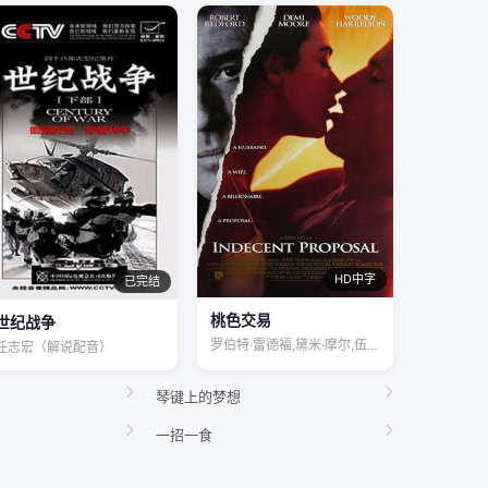
HD中字
已完结
桃色交易
世纪战争
罗伯特·雷德福,黛米·摩尔,伍迪·哈里森…
任志宏（解说配音）
琴键上的梦想
一招一食