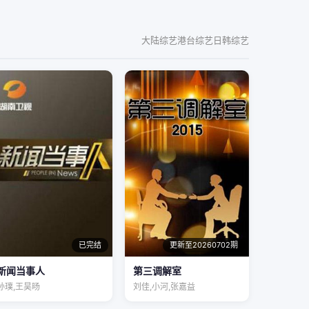
大陆综艺
港台综艺
日韩综艺
已完结
更新至20260702期
新闻当事人
第三调解室
孙璞,王昊旸
刘佳,小河,张嘉益