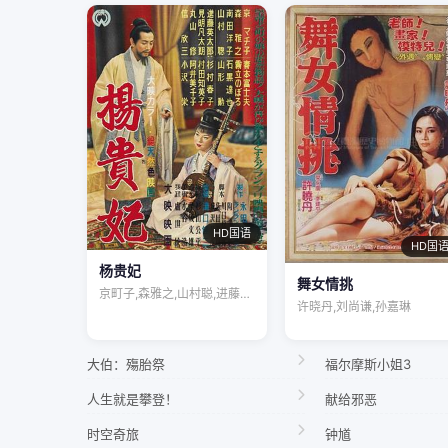
HD国语
HD国
杨贵妃
舞女情挑
京町子,森雅之,山村聪,进藤英太郎,杉村…
许晓丹,刘尚谦,孙嘉琳
大伯：殤胎祭
福尔摩斯小姐3
人生就是攀登！
献给邪恶
时空奇旅
钟馗