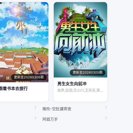
更新至20260305期
更新至20260306期
男生女生向前冲
跟着书本去旅行
余声,白羽,王小川,王乐乐,宋秋熠,张亚…
晚吹-空肚講宵夜
阿姐万岁