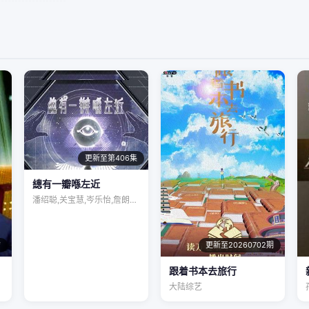
更新至第406集
總有一瓣喺左近
潘绍聪,关宝慧,岑乐怡,詹朗林,王颂茵,…
结
更新至20260702期
跟着书本去旅行
大陆综艺