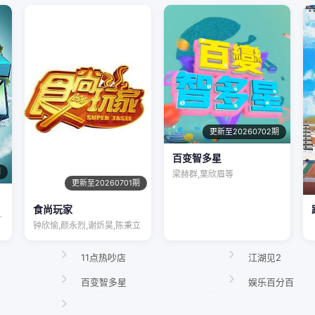
更新至20260702期
百变智多星
期
梁赫群,葉欣眉等
更新至20260701期
食尚玩家
宋秋熠,张亚…
钟欣愉,颜永烈,谢炘昊,陈秉立
11点热吵店
江湖见2
百变智多星
娱乐百分百