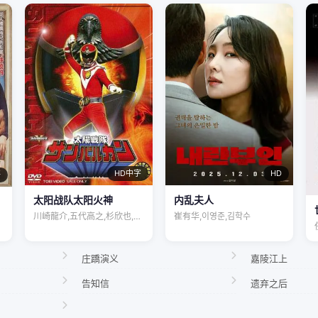
HD
HD中字
语
内乱夫人
太阳战队太阳火神
崔有华,이영준,김학수
川崎龍介,五代高之,杉欣也,小林朝夫
庄蹻演义
嘉陵江上
告知信
遗弃之后