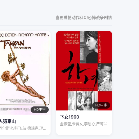
喜剧
爱情
动作
科幻
恐怖
战争
剧情
HD中字
HD中字
下女1960
人猿泰山
金振奎,朱曾女,李恩心,严莺兰
迈尔斯·欧科飞,波·德瑞克,理查德·哈里…