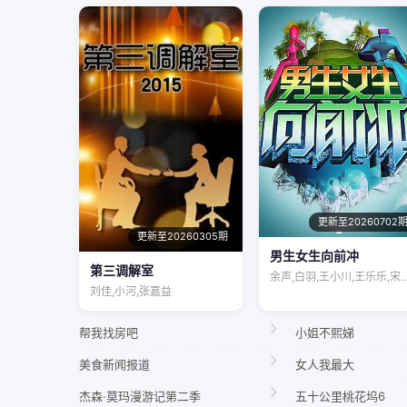
更新至20260702
更新至20260305期
男生女生向前冲
第三调解室
余声,白羽,王小川,王乐乐,
刘佳,小河,张嘉益
帮我找房吧
小姐不熙娣
美食新闻报道
女人我最大
杰森·莫玛漫游记第二季
五十公里桃花坞6